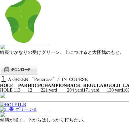
縦長でかなりの受けグリーン。上につけると大怪我のもと。
HOLE
PAR
HDCP
CHAMPION
BACK
REGULAR
GOLD
LA
HOLE 11
3
12
221 yard
204 yard
171 yard
130 yard
103
傾斜が強く、下からはしっかり打ちたい。