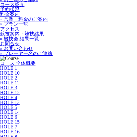
コース紹介
予約状況
料金案内
» 営業・料金のご案内
» プラン一覧
アクセス
競技案内・競技結果
» 競技会 結果一覧
お問合せ
» お問い合わせ
» プレーヤー名のご連絡
コース 全体概要
HOLE 1
HOLE 10
HOLE 2
HOLE 11
HOLE 3
HOLE 12
HOLE 4
HOLE 13
HOLE 5
HOLE 14
HOLE 6
HOLE 15
HOLE 7
HOLE 16
HOLE 8