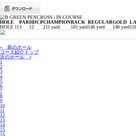
HOLE
PAR
HDCP
CHAMPION
BACK
REGULAR
GOLD
LA
HOLE 11
3
12
211 yard
181 yard
146 yard
146 yard
118
« 前のホール
コース紹介トップ
次のホール »
1
2
3
4
5
6
7
8
9
10
11
12
13
14
15
16