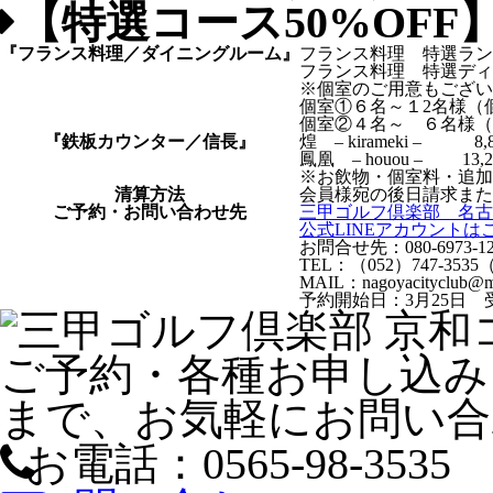
【特選コース50%OF
『フランス料理／ダイニングルーム』
フランス料理 特選ランチ
フランス料理 特選ディナ
※個室のご用意もござい
個室①６名～１2名様（個
個室②４名～ ６名様（個
『鉄板カウンター／信長』
煌 – kirameki –
鳳凰 – houou – 1
※お飲物・個室料・追加
清算方法
会員様宛の後日請求また
ご予約・お問い合わせ先
三甲ゴルフ倶楽部 名古
公式LINEアカウントは
お問合せ先：080-6973-
TEL：（052）747-353
MAIL：nagoyacityclub@mai
予約開始日：3月25日 受
ご予約・各種お申し込み
まで、お気軽にお問い合
お電話：0565-98-3535