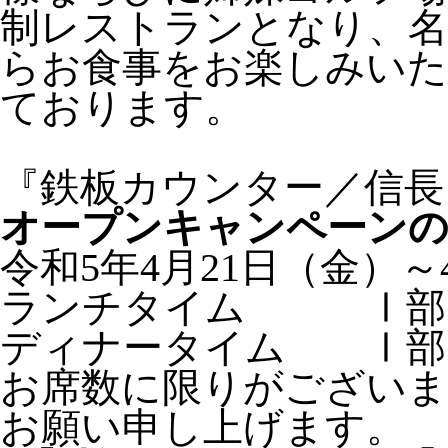
制レストランとなり、名
らお食事をお楽しみいた
ております。
『鉄板カウンター／信長
オープンキャンペーンの
令和5年4月21日（金）～
ランチタイム Ⅰ部11：
ディナータイム Ⅰ部17
お席数に限りがございま
お願い申し上げます。