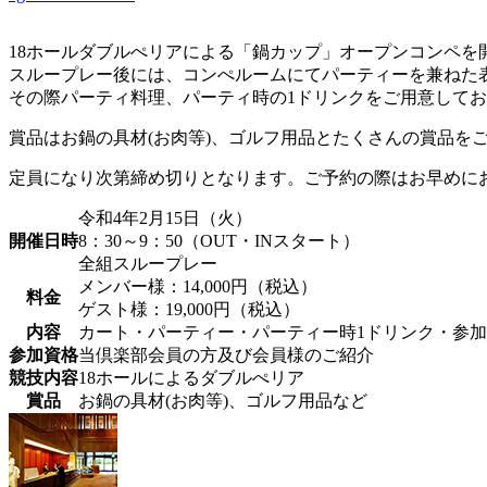
18ホールダブルぺリアによる「鍋カップ」オープンコンペを
スループレー後には、コンぺルームにてパーティーを兼ねた
その際パーティ料理、パーティ時の1ドリンクをご用意して
賞品はお鍋の具材(お肉等)、ゴルフ用品とたくさんの賞品を
定員になり次第締め切りとなります。ご予約の際はお早めに
令和4年2月15日（火）
開催日時
8：30～9：50（OUT・INスタート）
全組スループレー
メンバー様：14,000円（税込）
料金
ゲスト様：19,000円（税込）
内容
カート・パーティー・パーティー時1ドリンク・参
参加資格
当倶楽部会員の方及び会員様のご紹介
競技内容
18ホールによるダブルぺリア
賞品
お鍋の具材(お肉等)、ゴルフ用品など