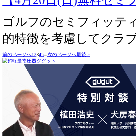
【4月20日(日)無料セ
ゴルフのセミフィッテ
的特徴を考慮してクラ
前のページへ
1
2
3
4
5
...
次のページへ
最後 »