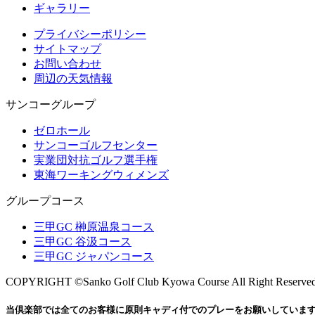
ギャラリー
プライバシーポリシー
サイトマップ
お問い合わせ
周辺の天気情報
サンコーグループ
ゼロホール
サンコーゴルフセンター
実業団対抗ゴルフ選手権
東海ワーキングウィメンズ
グループコース
三甲GC 榊原温泉コース
三甲GC 谷汲コース
三甲GC ジャパンコース
COPYRIGHT ©Sanko Golf Club Kyowa Course All Right Reserve
当倶楽部では全てのお客様に原則キャディ付でのプレーをお願いしていま